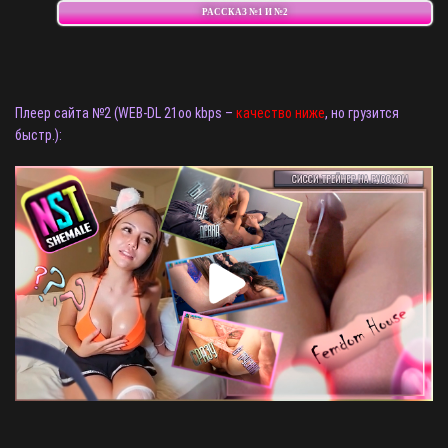
РАССКАЗ №1 И №2
Плеер сайта №2 (WEB-DL 21oo kbps –
качество ниже
, но грузится
быстр.):