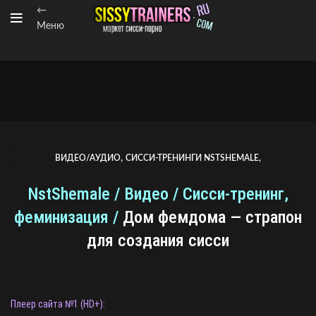
←
Меню
,
,
ВИДЕО/АУДИО
СИССИ-ТРЕНИНГИ NSTSHEMALE
ТРЕЙНЕРЫ ОТ NSTSHEMALE
NstShemale / Видео / Cисси-тренинг,
феминизация /
Дом фемдома — страпон
для создания сисси
Плеер сайта №1 (HD+):