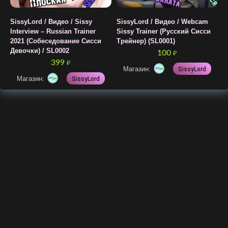
SissyLord / Видео / Sissy
SissyLord / Видео / Webcam
Interview – Russian Trainer
Sissy Trainer (Русский Сисси
2021 (Собеседование Сисси
Трейнер) (SL0001)
Девочки) / SL0002
100
₽
399
₽
Магазин:
SissyLord
Магазин:
SissyLord