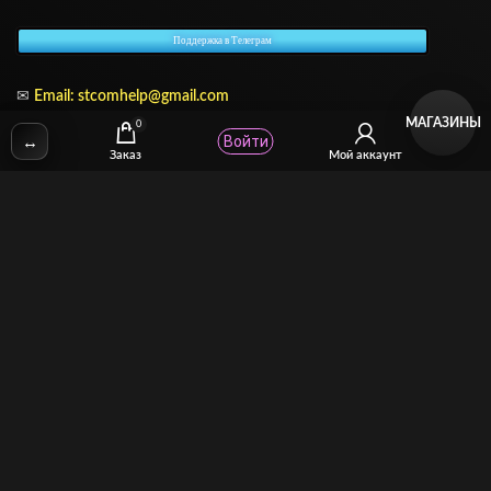
Поддержка в Телеграм
✉
Email:
stcomhelp@gmail.com
МАГАЗИНЫ
0
↔
Войти
Заказ
Мой аккаунт
Для зрителей
(как покупать)
Для авторов
(как продавать)
Политика возврата
МОЙ МАГАЗИН