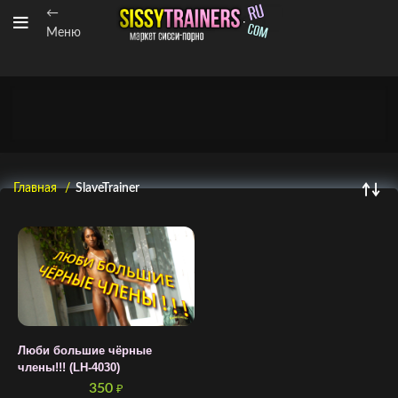
←
Меню
Главная
SlaveTrainer
Люби большие чёрные
члены!!! (LH-4030)
350
₽