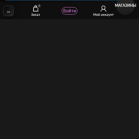
МАГАЗИНЫ
0
↔
Войти
✉
Email:
stcomhelp@gmail.com
Заказ
Мой аккаунт
Для зрителей
(как покупать)
Для авторов
(как продавать)
Политика возврата
МОЙ МАГАЗИН
Торговая площадка для продажи и покупки сисси-трейнеров,
аудио и видео-гипнозов, мотивации, CEI, унижений куколдов и