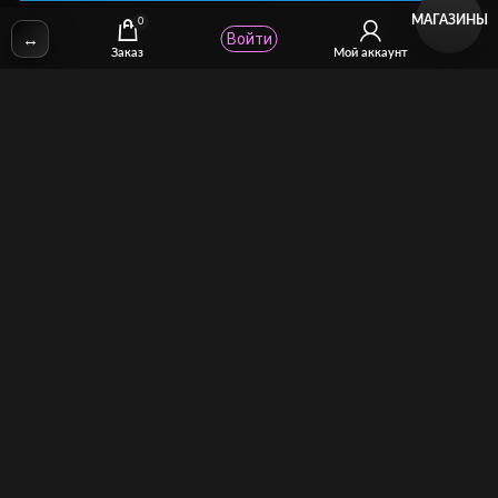
МАГАЗИНЫ
0
↔
Войти
✉
Email:
stcomhelp@gmail.com
Заказ
Мой аккаунт
Для зрителей
(как покупать)
Для авторов
(как продавать)
Политика возврата
МОЙ МАГАЗИН
Торговая площадка для продажи и покупки сисси-трейнеров,
аудио и видео-гипнозов, мотивации, CEI, унижений куколдов и