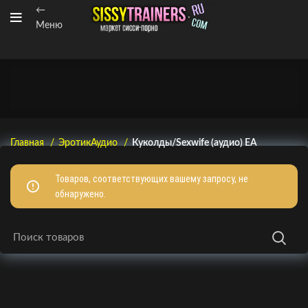
←
Меню
Главная
ЭротикАудио
Куколды/Sexwife (аудио) EA
Товаров, соответствующих вашему запросу, не
обнаружено.