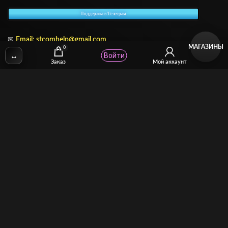
Поддержка в Телеграм
✉
Email:
stcomhelp@gmail.com
МАГАЗИНЫ
0
↔
Войти
Заказ
Мой аккаунт
Для зрителей
(как покупать)
Для авторов
(как продавать)
Политика возврата
МОЙ МАГАЗИН