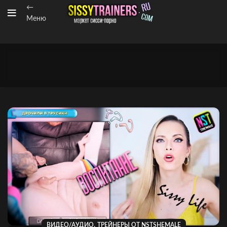
←
Меню
,
ВИДЕО/АУДИО
ТРЕЙНЕРЫ ОТ NSTSHEMALE