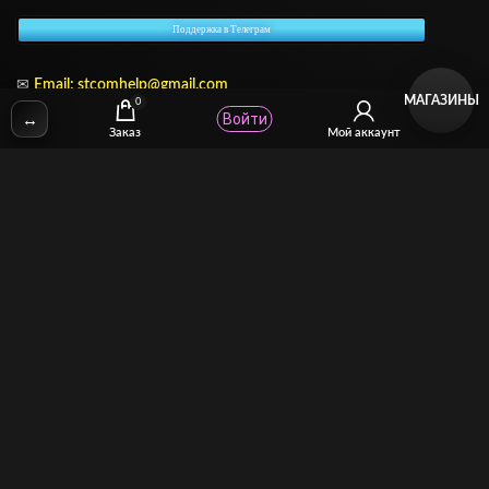
Поддержка в Телеграм
✉
Email:
stcomhelp@gmail.com
МАГАЗИНЫ
0
↔
Войти
Заказ
Мой аккаунт
Для зрителей
(как покупать)
Для авторов
(как продавать)
Политика возврата
МОЙ МАГАЗИН