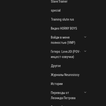
SlaveTrainer
special
Training slute rus
Видео HORNY BOYS
Войди в меня
полностью (VMP)
Гетеро: LoveJOI (POV-
инцест-озвучки)
Другое
Журналы Neurosissy
Истории
Переводы от
Леонида Петрова