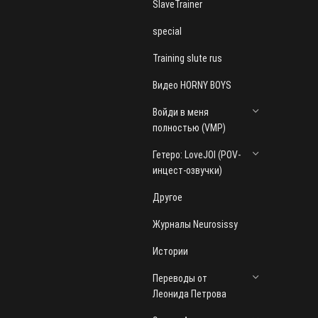
SlaveTrainer
special
Training slute rus
Видео HORNY BOYS
Войди в меня
полностью (VMP)
Гетеро: LoveJOI (POV-
инцест-озвучки)
Другое
Журналы Neurosissy
Истории
Переводы от
Леонида Петрова