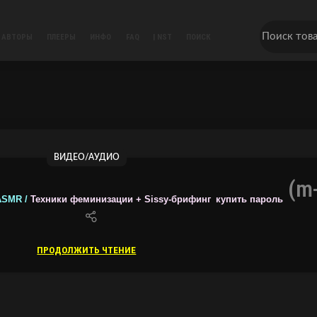
АВТОРЫ
ПЛЕЕРЫ
ИНФО
FAQ
| NST
ПОИСК
ВИДЕО/АУДИО
(m-
 ASMR /
Техники феминизации + Sissy-брифинг
купить пароль
ПРОДОЛЖИТЬ ЧТЕНИЕ