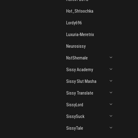
Hot_Shtoochka
Lordy696
Luxuria-Meretrix
Neurosissy
NstShemale
Sissy Academy
Sissy Slut Masha
Sissy Translate
SissyLord
SissySuck
SissyTale