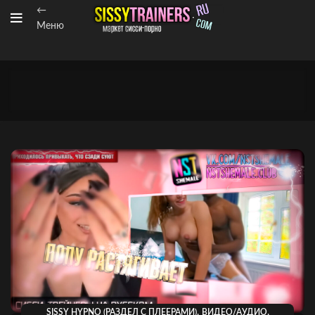
←
Меню
,
,
SISSY HYPNO (РАЗДЕЛ С ПЛЕЕРАМИ)
ВИДЕО/АУДИО