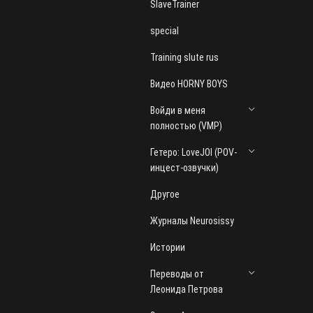
SlaveTrainer
special
Training slute rus
Видео HORNY BOYS
Войди в меня
полностью (VMP)
Гетеро: LoveJOI (POV-
инцест-озвучки)
Другое
Журналы Neurosissy
Истории
Переводы от
Леонида Петрова