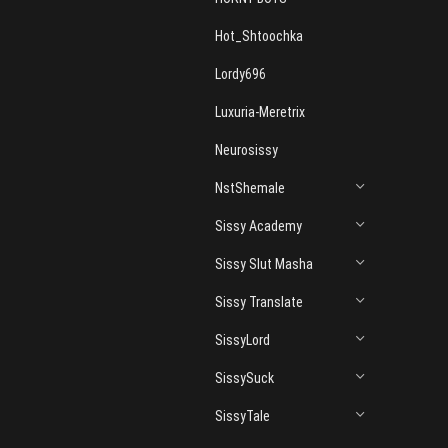
Hot_Shtoochka
Lordy696
Luxuria-Meretrix
Neurosissy
NstShemale
Sissy Academy
Sissy Slut Masha
Sissy Translate
SissyLord
SissySuck
SissyTale