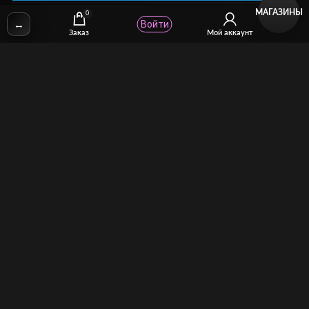
МАГАЗИНЫ
0
↔
Войти
✉
Email:
stcomhelp@gmail.com
Заказ
Мой аккаунт
Для зрителей
(как покупать)
Для авторов
(как продавать)
Политика возврата
МОЙ МАГАЗИН
Торговая площадка для продажи и покупки сисси-трейнеров,
аудио и видео-гипнозов, мотивации, CEI, унижений куколдов и