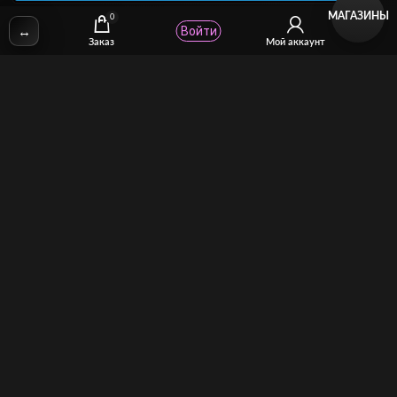
МАГАЗИНЫ
0
↔
Войти
✉
Email:
stcomhelp@gmail.com
Заказ
Мой аккаунт
Для зрителей
(как покупать)
Для авторов
(как продавать)
Политика возврата
МОЙ МАГАЗИН
Торговая площадка для продажи и покупки сисси-трейнеров,
аудио и видео-гипнозов, мотивации, CEI, унижений куколдов и