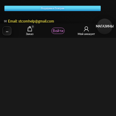
Поддержка в Телеграм
✉
Email:
stcomhelp@gmail.com
МАГАЗИНЫ
0
↔
Войти
Заказ
Мой аккаунт
Для зрителей
(как покупать)
Для авторов
(как продавать)
Политика возврата
МОЙ МАГАЗИН