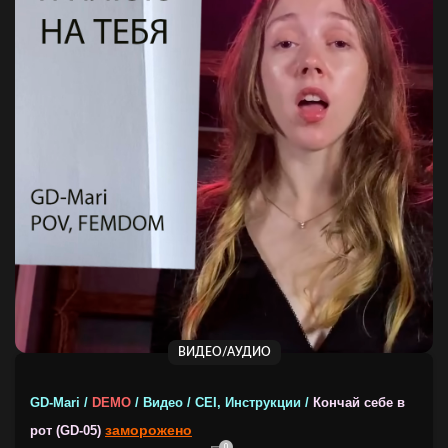
ВИДЕО/АУДИО
GD-Mari /
DEMO
/ Видео / CEI, Инструкции /
Кончай себе в
заморожено
рот (GD-05)
0