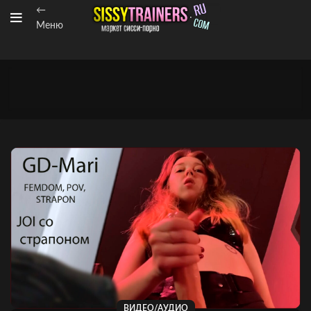
←
Меню
ВИДЕО/АУДИО