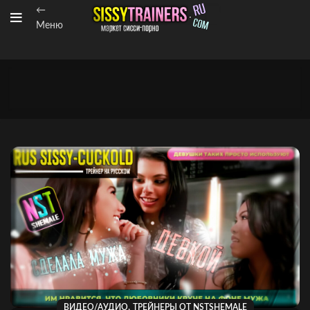
←
Меню
,
ВИДЕО/АУДИО
ТРЕЙНЕРЫ ОТ NSTSHEMALE