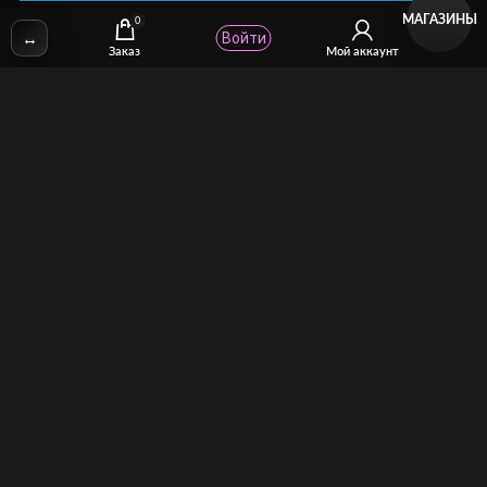
МАГАЗИНЫ
0
↔
Войти
✉
Email:
stcomhelp@gmail.com
Заказ
Мой аккаунт
Для зрителей
(как покупать)
Для авторов
(как продавать)
Политика возврата
МОЙ МАГАЗИН
Торговая площадка для продажи и покупки сисси-трейнеров,
аудио и видео-гипнозов, мотивации, CEI, унижений куколдов и