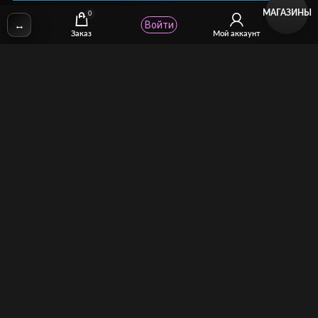
МАГАЗИНЫ
0
↔
Войти
✉
Email:
stcomhelp@gmail.com
Заказ
Мой аккаунт
Для зрителей
(как покупать)
Для авторов
(как продавать)
Политика возврата
МОЙ МАГАЗИН
Торговая площадка для продажи и покупки сисси-трейнеров,
аудио и видео-гипнозов, мотивации, CEI, унижений куколдов и