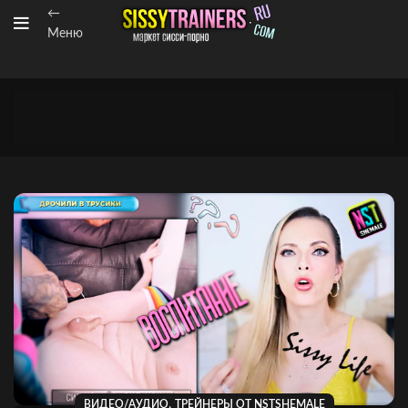
←
Меню
,
ВИДЕО/АУДИО
ТРЕЙНЕРЫ ОТ NSTSHEMALE