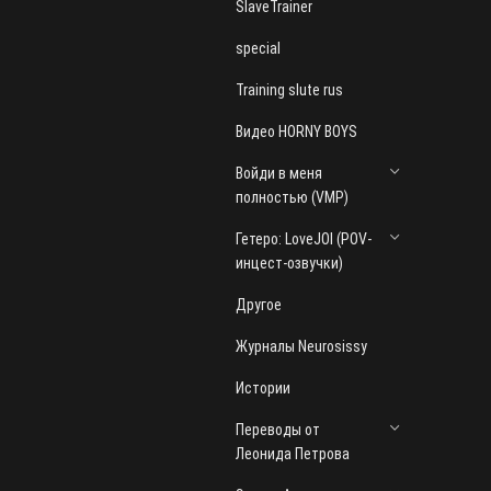
SlaveTrainer
special
Training slute rus
Видео HORNY BOYS
Войди в меня
полностью (VMP)
Гетеро: LoveJOI (POV-
инцест-озвучки)
Другое
Журналы Neurosissy
Истории
Переводы от
Леонида Петрова