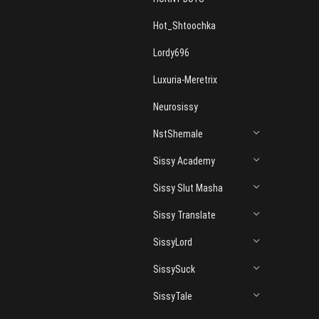
Hot_Shtoochka
Lordy696
Luxuria-Meretrix
Neurosissy
NstShemale
Sissy Academy
Sissy Slut Masha
Sissy Translate
SissyLord
SissySuck
SissyTale