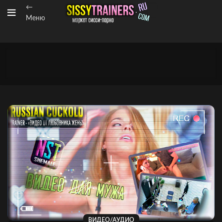
←
Меню
ВИДЕО/АУДИО