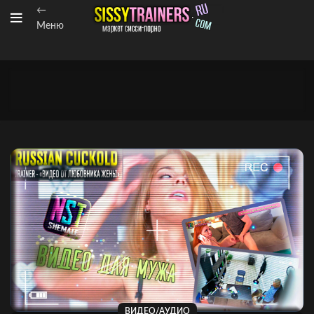
←
Меню
ВИДЕО/АУДИО