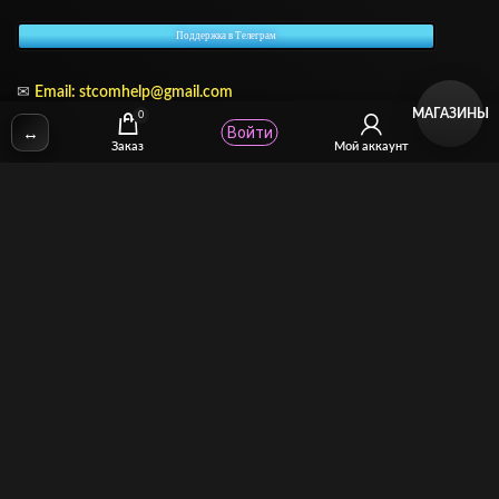
Поддержка в Телеграм
✉
Email:
stcomhelp@gmail.com
МАГАЗИНЫ
0
↔
Войти
Заказ
Мой аккаунт
Для зрителей
(как покупать)
Для авторов
(как продавать)
Политика возврата
МОЙ МАГАЗИН