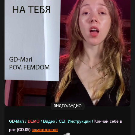
ВИДЕО/АУДИО
GD-Mari /
DEMO
/ Видео / CEI, Инструкции /
Кончай себе в
заморожено
рот (GD-05)
0