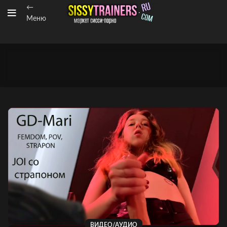
←
Меню
ВИДЕО/АУДИО