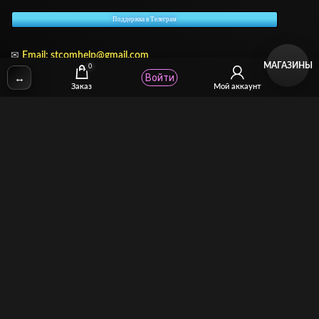
Поддержка в Телеграм
✉
Email:
stcomhelp@gmail.com
МАГАЗИНЫ
0
↔
Войти
Заказ
Мой аккаунт
Для зрителей
(как покупать)
Для авторов
(как продавать)
Политика возврата
МОЙ МАГАЗИН