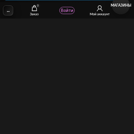
МАГАЗИНЫ
0
↔
Войти
✉
Email:
stcomhelp@gmail.com
Заказ
Мой аккаунт
Для зрителей
(как покупать)
Для авторов
(как продавать)
Политика возврата
МОЙ МАГАЗИН
Торговая площадка для продажи и покупки сисси-трейнеров,
аудио и видео-гипнозов, мотивации, CEI, унижений куколдов и