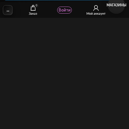
МАГАЗИНЫ
0
↔
Войти
✉
Email:
stcomhelp@gmail.com
Заказ
Мой аккаунт
Для зрителей
(как покупать)
Для авторов
(как продавать)
Политика возврата
МОЙ МАГАЗИН
Торговая площадка для продажи и покупки сисси-трейнеров,
аудио и видео-гипнозов, мотивации, CEI, унижений куколдов и