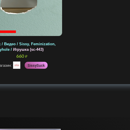
 / Видео / Sissy, Feminization,
yhole /
Игрушка (sc-443)
660
₽
агазин:
SissySuck