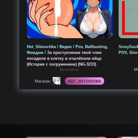
Hot_Shtoochka / Видео / Pov, Ballbusting,
SissySuck
Фемдом /
За преступление твой член
POV, Glor
посадили в клетку и отшлёпали яйца
(История с погружением) (NG-3233)
М
Бесплатно
Магазин:
HOT_SHTOOCHKA