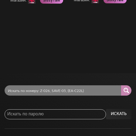
Магазин:
SissyTale
SissyTale
ИСКАТЬ