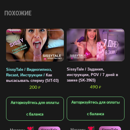
ПОХОЖИЕ
SissyTale / Задания,
SissyTale / Видеогипноз,
инструкции, POV / 7 дней в
Recast, Инструкции /
Как
замке (SK-3965)
высасывать сперму (SIT-03)
490
200
₽
₽
S
Г
Авторизуйтесь для оплаты
Авторизуйтесь для оплаты
T
с баланса
с баланса
Магазин: