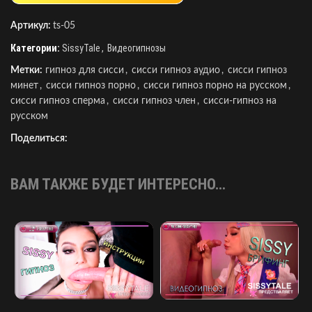
Артикул:
ts-05
Категории:
SissyTale
,
Видеогипнозы
Метки:
гипноз для сисси
,
сисси гипноз аудио
,
сисси гипноз
минет
,
сисси гипноз порно
,
сисси гипноз порно на русском
,
сисси гипноз сперма
,
сисси гипноз член
,
сисси-гипноз на
русском
Поделиться:
ВАМ ТАКЖЕ БУДЕТ ИНТЕРЕСНО…