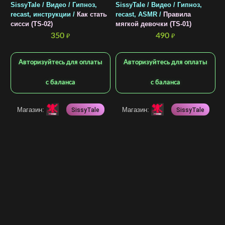
SissyTale / Видео / Гипноз,
SissyTale / Видео / Гипноз,
recast, инструкции /
Как стать
recast, ASMR /
Правила
сисси (TS-02)
мягкой девочки (TS-01)
350
490
₽
₽
N
С
Авторизуйтесь для оплаты
Авторизуйтесь для оплаты
м
с баланса
с баланса
Магазин:
Магазин:
SissyTale
SissyTale