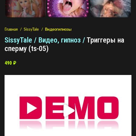
Главная
SissyTale
Видеогипнозы
SissyTale / Видео, гипноз /
Триггеры на
сперму (ts-05)
490
₽