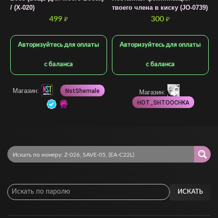
/ (X-020)
твоего члена в киску (JO-0739)
Б
499
300
₽
₽
Авторизуйтесь для оплаты
Авторизуйтесь для оплаты
с баланса
с баланса
Магазин:
NstShemale
Магазин:
HOT_SHTOOCHKA
ИСКАТЬ