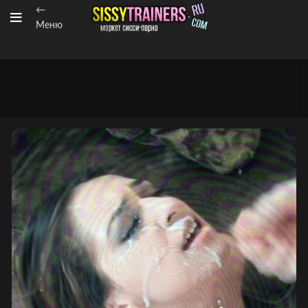
←
Меню