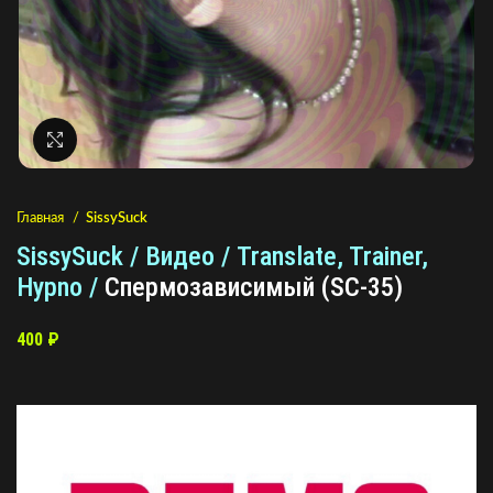
Нажмите, чтобы увеличить
Главная
SissySuck
SissySuck / Видео / Translate, Trainer,
Hypno /
Спермозависимый (SC-35)
400
₽