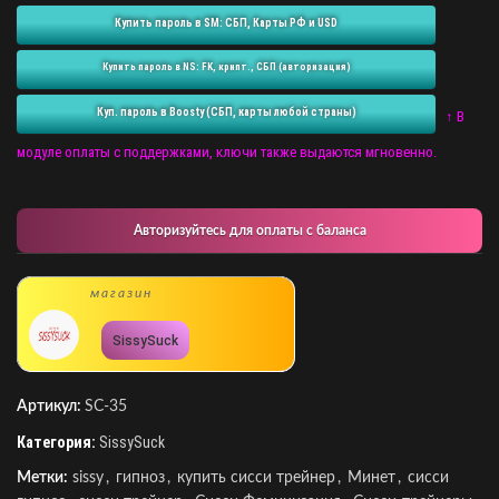
Купить пароль в SM: СБП, Карты РФ и USD
Купить пароль в NS: FK, крипт., СБП (авторизация)
Куп. пароль в Boosty (СБП, карты любой страны)
↑ В
модуле оплаты с поддержками, ключи также выдаются мгновенно.
Авторизуйтесь для оплаты с баланса
магазин
SissySuck
Артикул:
SC-35
Категория:
SissySuck
Метки:
sissy
,
гипноз
,
купить сисси трейнер
,
Минет
,
сисси