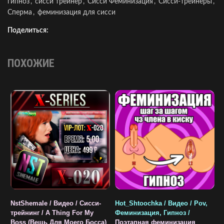
гипноз
,
сисси трейнер
,
Сисси Феминизация
,
Сисси-трейнеры
,
Сперма
,
феминизация для сисси
Поделиться:
ПОХОЖИЕ
NstShemale / Видео / Cисси-
Hot_Shtoochka / Видео / Pov,
N
трейнинг / A Thing For My
Феминизация, Гипноз /
т
Boss (Вещь Для Моего Босса)
Поэтапная феминизация
Д