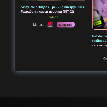
SissyTale / Видео / Тренинг, инструкции /
Разработка сисси-девочки (SIT-02)
249
₽
Магазин:
SissyTale
NstShemal
трейнер 
сисси-шк
Ма