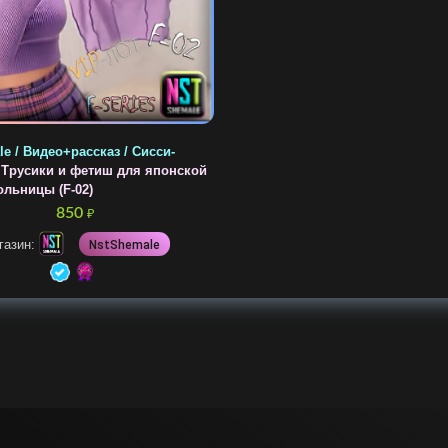
e / Видео+рассказ / Сисси-
/
Трусики и фетиш для японской
ольницы (F-02)
850
₽
газин:
NstShemale