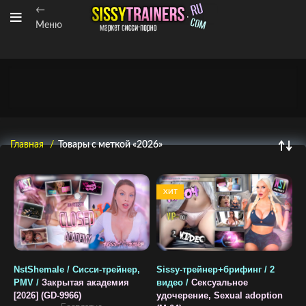
←
Меню
Главная
Товары с меткой «2026»
ХИТ
NstShemale / Сисси-трейнер,
Sissy-трейнер+брифинг / 2
PMV /
Закрытая академия
видео /
Сексуальное
[2026] (GD-9966)
удочерение, Sexual adoption