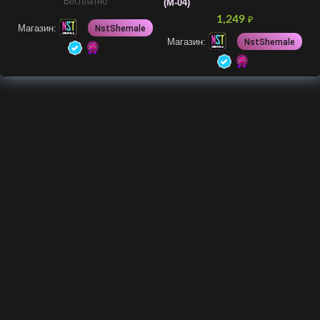
Бесплатно
(M-04)
1,249
₽
Магазин:
NstShemale
Магазин:
NstShemale