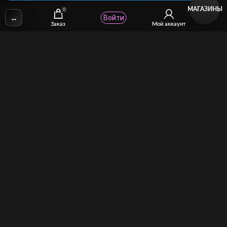
МАГАЗИНЫ
0
↔
Войти
✉
Email:
stcomhelp@gmail.com
Заказ
Мой аккаунт
Для зрителей
(как покупать)
Для авторов
(как продавать)
Политика возврата
МОЙ МАГАЗИН
Торговая площадка для продажи и покупки сисси-трейнеров,
аудио и видео-гипнозов, мотивации, CEI, унижений куколдов и