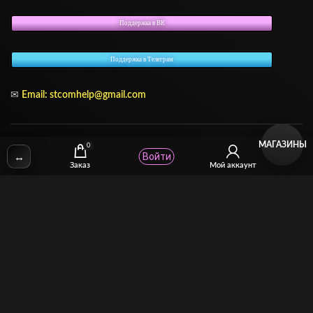
Поддержка в ВК
Поддержка в Телеграм
✉
Email:
stcomhelp@gmail.com
МАГАЗИНЫ
0
Для зрителей
(как покупать)
↔
Войти
Заказ
Мой аккаунт
Для авторов
(как продавать)
Политика возврата
МОЙ МАГАЗИН