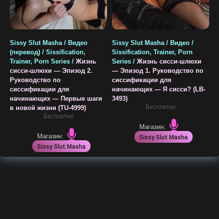
Sissy Slut Masha / Видео
Sissy Slut Masha / Видео /
(перевод) / Sissification,
Sissification, Trainer, Porn
Trainer, Porn Series /
Жизнь
Series /
Жизнь сисси-шлюхи
сисси-шлюхи — Эпизод 2.
— Эпизод 1. Руководство по
Руководство по
сиссификации для
сиссификации для
начинающих — Я сисси? (LB-
начинающих — Первые шаги
3493)
Бесплатно
в новой жизни (TU-4999)
Бесплатно
Магазин:
Магазин:
Sissy Slut Masha
Sissy Slut Masha