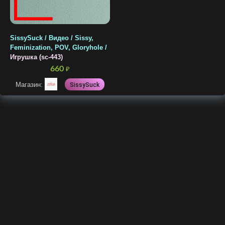
SissySuck / Видео / Sissy,
Feminization, POV, Gloryhole /
Игрушка (sc-443)
660
₽
Магазин:
SissySuck