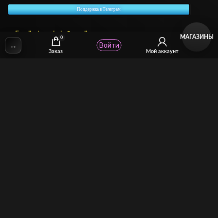
Поддержка в Телеграм
✉
Email:
stcomhelp@gmail.com
МАГАЗИНЫ
0
↔
Войти
Заказ
Мой аккаунт
Для зрителей
(как покупать)
Для авторов
(как продавать)
Политика возврата
МОЙ МАГАЗИН