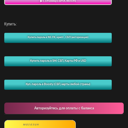
▶ СТРАНИЦА ПРОСМОТРА
Купить:
Купить пароль в NS: FK, крипт., СБП (авторизация)
Купить пароль в SM: СБП, Карты РФ и USD
Куп. пароль в Boosty (СБП, карты любой страны)
Авторизуйтесь для оплаты с баланса
магазин