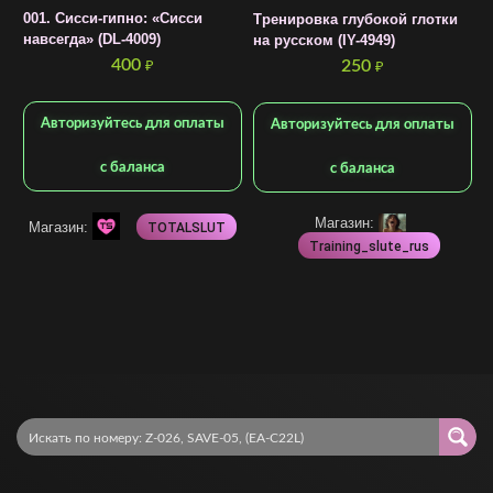
001. Сисси-гипно: «Сисси
Тренировка глубокой глотки
навсегда» (DL-4009)
на русском (IY-4949)
400
250
₽
₽
В
Авторизуйтесь для оплаты
Авторизуйтесь для оплаты
д
с баланса
с баланса
Магазин:
Магазин:
TOTALSLUT
Training_slute_rus