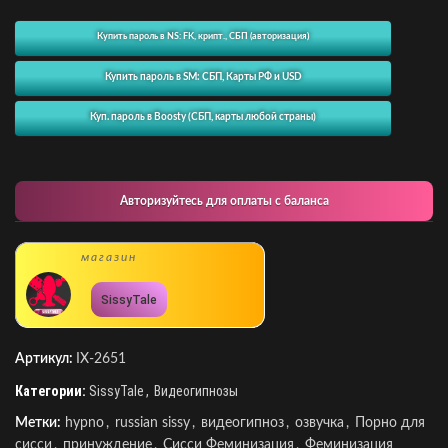
Купить пароль в NS: FK, крипт., СБП (авторизация)
Купить пароль в SM: СБП, Карты РФ и USD
Куп. пароль в Boosty (СБП, карты любой страны)
Авторизуйтесь для оплаты с баланса
магазин
SissyTale
Артикул:
IX-2651
Категории:
SissyTale
,
Видеогипнозы
Метки:
hypno
,
russian sissy
,
видеогипноз
,
озвучка
,
Порно для
сисси
,
принуждение
,
Сисси Феминизация
,
Феминизация