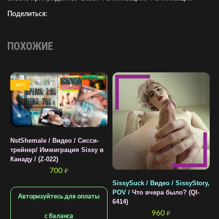
Поделиться:
ПОХОЖИЕ
ХИТ
NstShemale / Видео / Cисси-
трейнер/ Иммиграция Sissy в
Канаду / (Z-022)
700
₽
SissySuck / Видео / SissyStory,
H
POV /
Что вчера было? (QI-
С
Авторизуйтесь для оплаты
6414)
Г
т
960
₽
с баланса