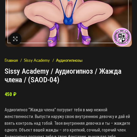
Нажмите, чтобы увеличить
Главная
Sissy Academy
Аудиогипнозы
Sissy Academy / Аудиогипноз / Жажда
члена / (SAOD-04)
450
₽
Аудиогипноз “Жажда члена” погрузит тебя в мир нежной
женственности. Выпусти наружу свою внутреннюю девочку и дай ей
взять контроль над тобой. Твоя внутренняя девочка и ты – жаждите
одного. Объект вашей жажды – это крепкий, сочный, горячий член.
Аудиогипноз погрузит тебя в твою фантазию, вынуждая тебя