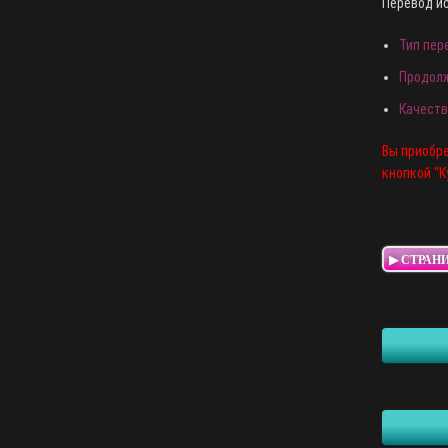
Перевод ис
Тип пер
Продолж
Качеств
Вы приобре
кнопкой “К
▶ СТРАН