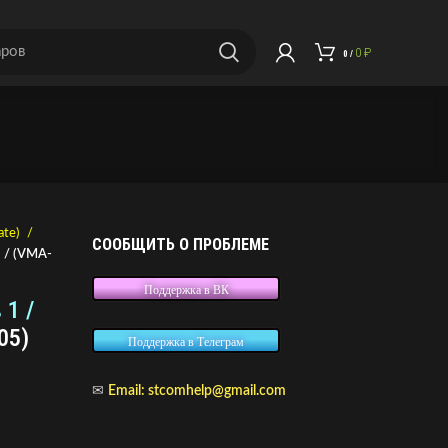
0
₽
0
/
ate)
СООБЩИТЬ О ПРОБЛЕМЕ
5 / (VMA-
Поддержка в ВК
 1 /
05)
Поддержка в Телеграм
✉
Email:
stcomhelp@gmail.com