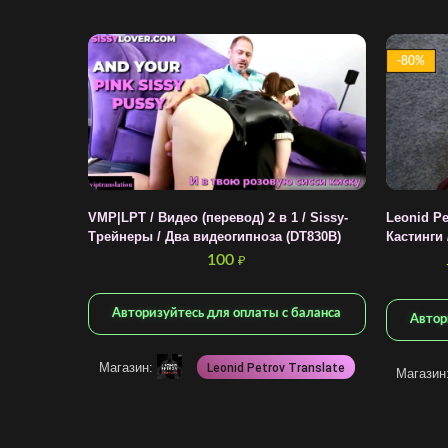
-80%
VMP|LPT / Видео (перевод) 2 в 1 / Sissy-
Leonid Pe
Трейнеры / Два видеогипноза (DT830B)
Кастинги /
100
₽
Авторизуйтесь для оплаты с баланса
Автор
Магазин:
Leonid Petrov Translate
Магазин