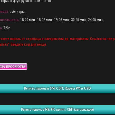
тории о двух футах в пяти частях.
евода:
субтитры;
ительность:
15:20 мин., 15:02 мин., 19:06 мин., 30:45 мин., 24:05 мин.;
о:
720p.
таете пароль от страницы с плеером или др. материалом. Ссылка на нее 
упить”. Введите код для входа.
ИЦА ПРОСМОТРА
Купить пароль в SM: СБП, Карты РФ и USD
Купить пароль в NS: FK, крипт., СБП (авторизация)