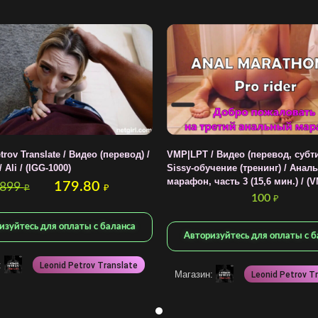
trov Translate / Видео (перевод) /
VMP|LPT / Видео (перевод, субти
 Ali / (IGG-1000)
Sissy-обучение (тренинг) / Анал
марафон, часть 3 (15,6 мин.) / (
179.80
899
₽
₽
100
₽
изуйтесь для оплаты с баланса
Авторизуйтесь для оплаты с б
:
Leonid Petrov Translate
Магазин:
Leonid Petrov T