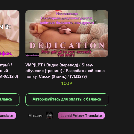
тры) /
VMP|LPT / Видео (перевод) / Sissy-
ьный
обучение (тренинг) / Разрабатывай свою
VMR6512-3)
попку, Сисси (9 мин.) / (VM1279)
100
₽
аланса
Авторизуйтесь для оплаты с баланса
Магазин:
ranslate
Leonid Petrov Translate