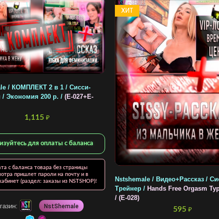
ХИТ
e / КОМПЛЕКТ 2 в 1 / Сисси-
/ Экономия 200 р. /
(E-027+E-
1,115
₽
изуйтесь для оплаты с баланса
та с баланса товара без страницы
отра пришлет пароли на почту и в
Nstshemale / Видео+Рассказ / Си
абинет (раздел: заказы из NSTSHOP)!
Трейнер /
Hands Free Orgasm Type
/ (E-028)
газин:
NstShemale
595
₽