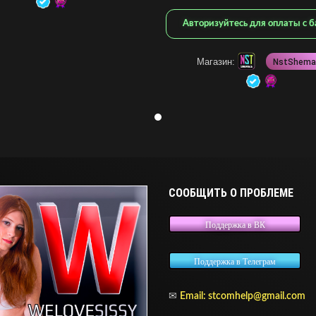
Авторизуйтесь для оплаты с б
Магазин:
NstShema
СООБЩИТЬ О ПРОБЛЕМЕ
Поддержка в ВК
Поддержка в Телеграм
✉
Email:
stcomhelp@gmail.com