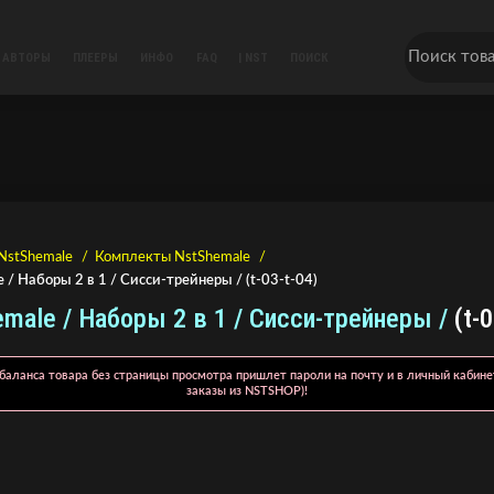
АВТОРЫ
ПЛЕЕРЫ
ИНФО
FAQ
| NST
ПОИСК
NstShemale
Комплекты NstShemale
 / Наборы 2 в 1 / Сисси-трейнеры / (t-03-t-04)
male / Наборы 2 в 1 / Сисси-трейнеры /
(t-
баланса товара без страницы просмотра пришлет пароли на почту и в личный кабине
заказы из NSTSHOP)!