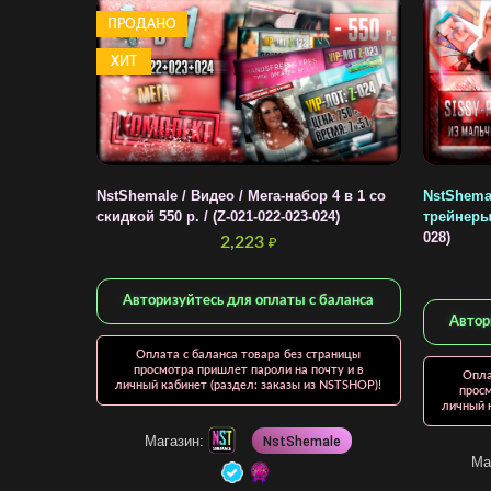
ПРОДАНО
ХИТ
NstShemale / Видео / Мега-набор 4 в 1 со
NstShemal
скидкой 550 р. / (Z-021-022-023-024)
трейнеры 
028)
2,223
₽
Авторизуйтесь для оплаты с баланса
Автор
Оплата с баланса товара без страницы
просмотра пришлет пароли на почту и в
Опла
личный кабинет (раздел: заказы из NSTSHOP)!
просм
личный к
Магазин:
NstShemale
Ма