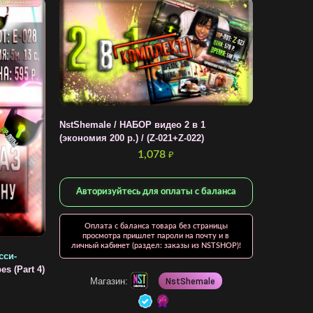
NstShemale / НАБОР видео 2 в 1
(экономия 200 р.) / (Z-021+Z-022)
1,078
₽
Авторизуйтесь для оплаты с баланса
Оплата с баланса товара без страницы
просмотра пришлет пароли на почту и в
личный кабинет (раздел: заказы из NSTSHOP)!
сси-
s (Part 4)
Магазин:
NstShemale