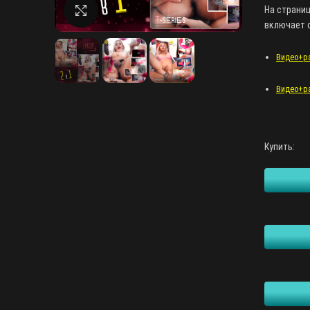
На страни
Нажмите, чтобы увеличить
включает с
Видео+рас
Видео+рас
Купить: