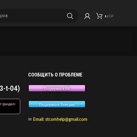
0
₽
0
/
СООБЩИТЬ О ПРОБЛЕМЕ
03-t-04)
Поддержка в ВК
т (раздел:
Поддержка в Телеграм
✉
Email:
stcomhelp@gmail.com