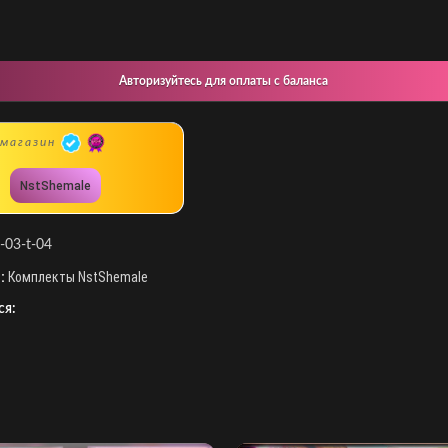
Авторизуйтесь для оплаты с баланса
магазин
NstShemale
t-03-t-04
:
Комплекты NstShemale
ся: