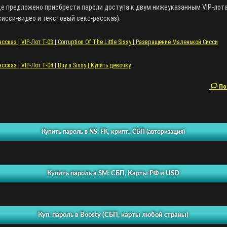
це предложено приобрести пароли доступа к двум нижеуказанным VIP-лот
исси-видео и текстовый секс-рассказ):
сказ | VIP-Лот T-03 | Corruption Of The Little Sissy | Развращение Маленькой Сисси
сказ | VIP-Лот T-04 | Buy a Sissy | Купить девочку
🏳 По
Купить пароль в NS: FK, крипт., СБП (авторизация)
Купить пароль в SM: СБП, Карты РФ и USD
Куп. пароль в Boosty (СБП, карты любой страны)