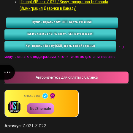
[Товар] VIP-лот Z-022 / Sissy Immigration to Canada
(Иммиграция Девочки в Канаду)
Купить пароль в SM: СБП, Карты РФ и USD
Купить пароль в NS: FK, крипт., СБП (авторизация)
Куп. пароль в Boosty (СБП, карты любой страны)
↑ В
модуле оплаты с поддержками, ключи также выдаются мгновенно.
Авторизуйтесь для оплаты с баланса
магазин
NstShemale
Артикул:
Z-021-Z-022