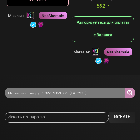
NSTSHOP)!
592
₽
Магазин:
NstShemale
Авторизуйтесь для оплаты
с баланса
Магазин:
NstShemale
ИСКАТЬ