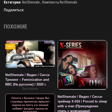
Категории:
NstShemale
,
Комплекты NstShemale
Поделиться:
ПОХОЖИЕ
ХИТ
NstShemale / Видео / Сисси
N
Тренинг – Feminization and
т
BBC (На русском) / 2020 г.
К
Бесплатно
NstShemale / Видео / Сисси-
Оплата с баланса товара без
трейнер X-016 / Forced to sleep
страницы просмотра пришлет
пароли на почту и в личный
with a man (Принуждение
кабинет (раздел: заказы из
спать с мужчинами)