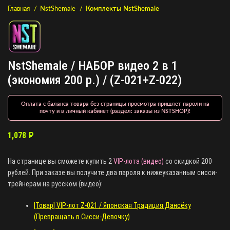
Главная
NstShemale
Комплекты NstShemale
NstShemale / НАБОР видео 2 в 1
(экономия 200 р.) / (Z-021+Z-022)
Оплата с баланса товара без страницы просмотра пришлет пароли на
почту и в личный кабинет (раздел: заказы из NSTSHOP)!
1,078
₽
На странице вы сможете купить 2
VIP-лота (видео)
со скидкой 200
рублей. При заказе вы получите два пароля к нижеуказанным сисси-
трейнерам на русском (видео):
[Товар] VIP-лот Z-021 / Японская Традиция Дансёку
(Превращать в Сисси-Девочку)