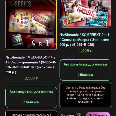
N
в
NstShemale / КОМПЛЕКТ 2 в 1
(
/ Сисси-трейнеры / Экономия
200 р. /
(E-029+E-030)
1,428
₽
NstShemale / МЕГА-НАБОР 4 в
1 / Cисси-трейнеры / (X-015+X-
Авторизуйтесь для оплаты
016+X-017+X-018) / (экономия
550 р.)
с баланса
2,387
₽
Оплата с баланса товара без
страницы просмотра пришлет
Авторизуйтесь для оплаты
пароли на почту и в личный
кабинет (раздел: заказы из
с баланса
NSTSHOP)!
Магазин:
Оплата с баланса товара без
NstShemale