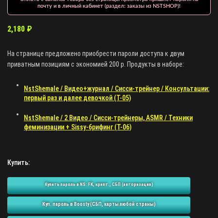
почту и в личный кабинет (раздел: заказы из NSTSHOP)!
2,180
₽
На странице предложено приобрести пароли доступа к двум
приватным позициям с экономией 200 р. Продукты в наборе:
NstShemale / Видео+журнал / Сисси-трейнер / Консультации:
первый раз и далее девочкой (T-05)
NstShemale / 2 Видео / Сисси-трейнеры, ASMR / Техники
феминизации + Sissy-брифинг (T-06)
Купить:
Купить пароль в NS: FK, крипт., СБП (авторизация)
Куп. пароль в Boosty (СБП, карты любой страны)