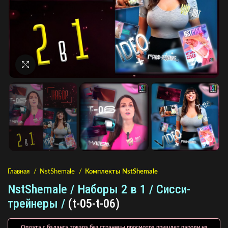
Нажмите, чтобы увеличить
Главная
NstShemale
Комплекты NstShemale
NstShemale / Наборы 2 в 1 / Сисси-
трейнеры /
(t-05-t-06)
Оплата с баланса товара без страницы просмотра пришлет пароли на