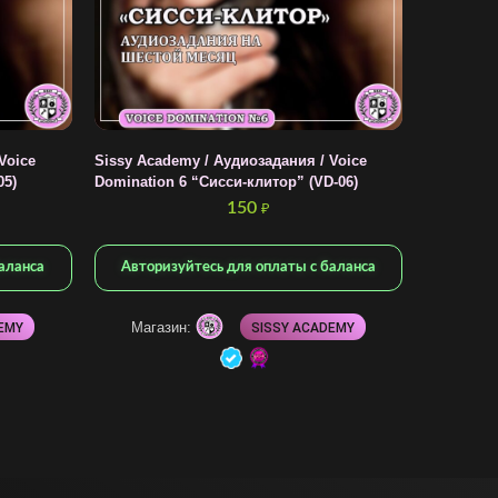
Voice
Sissy Academy / Аудиозадания / Voice
05)
Domination 6 “Сисси-клитор” (VD-06)
150
₽
аланса
Авторизуйтесь для оплаты с баланса
Магазин:
EMY
SISSY ACADEMY