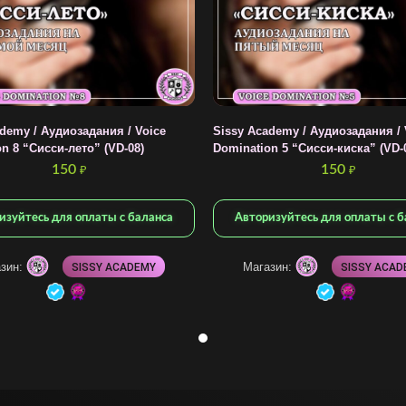
demy / Аудиозадания / Voice
Sissy Academy / Аудиозадания / 
n 8 “Сисси-лето” (VD-08)
Domination 5 “Сисси-киска” (VD-
150
150
₽
₽
изуйтесь для оплаты с баланса
Авторизуйтесь для оплаты с б
зин:
Магазин:
SISSY ACADEMY
SISSY ACAD