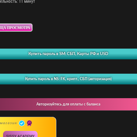
ельность: 11 минут
ИЦА ПРОСМОТРА
Купить пароль в SM: СБП, Карты РФ и USD
Купить пароль в NS: FK, крипт., СБП (авторизация)
Авторизуйтесь для оплаты с баланса
магазин
SISSY ACADEMY