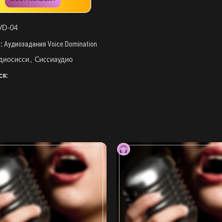
VD-04
:
Аудиозадания Voice Domination
диосисси
,
Сиссиаудио
ся: