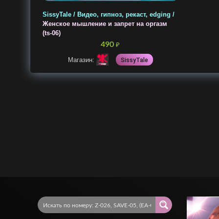
SissyTale / Видео, гипноз, рекаст, edging /
Женское мышление и запрет на оргазм
(ts-06)
490
₽
Магазин:
SissyTale