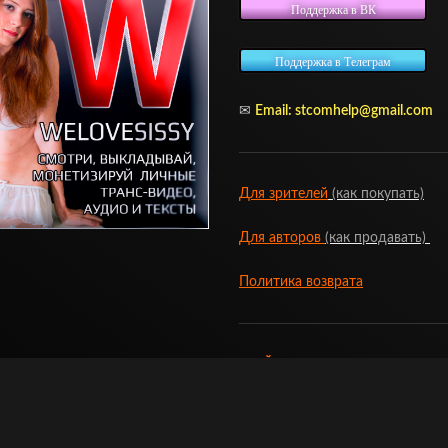
Поддержка в ВК
Поддержка в Телеграм
✉
Email:
stcomhelp@gmail.com
Для зрителей
(как покупать)
Для авторов
(как продавать)
Политика возврата
МОЙ МАГАЗИН