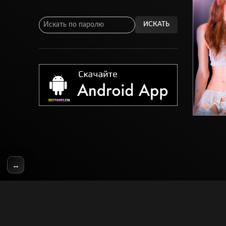
ИСКАТЬ
↔
© SissyTrainers.Com 2020-2025, Все Права Защищены