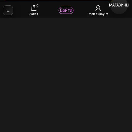
МАГАЗИНЫ
0
↔
Войти
✉
Email:
stcomhelp@gmail.com
Заказ
Мой аккаунт
Для зрителей
(как покупать)
Для авторов
(как продавать)
Политика возврата
МОЙ МАГАЗИН
Торговая площадка для продажи и покупки сисси-трейнеров,
аудио и видео-гипнозов, мотивации, CEI, унижений куколдов и