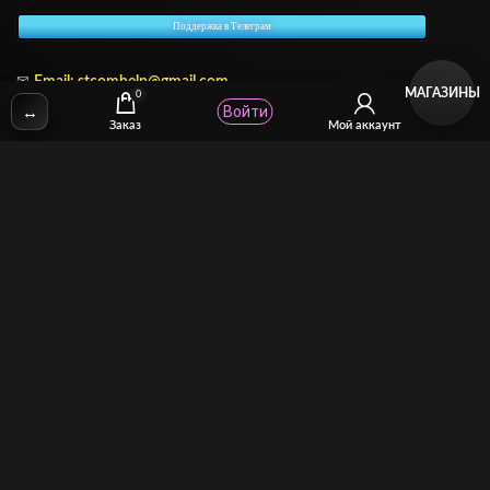
Поддержка в Телеграм
✉
Email:
stcomhelp@gmail.com
МАГАЗИНЫ
0
↔
Войти
Заказ
Мой аккаунт
Для зрителей
(как покупать)
Для авторов
(как продавать)
Политика возврата
МОЙ МАГАЗИН