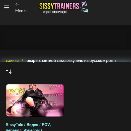
←
Меню
Главная
Товары с меткой «sissi озвучено на русском porn»
SissyTale / Видео / POV,
перевод, фемдом /