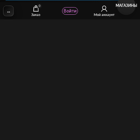
МАГАЗИНЫ
0
↔
Войти
✉
Email:
stcomhelp@gmail.com
Заказ
Мой аккаунт
Для зрителей
(как покупать)
Для авторов
(как продавать)
Политика возврата
МОЙ МАГАЗИН
Торговая площадка для продажи и покупки сисси-трейнеров,
аудио и видео-гипнозов, мотивации, CEI, унижений куколдов и