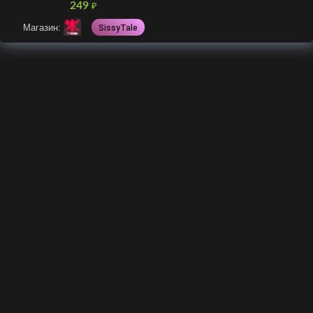
249
₽
Магазин:
SissyTale