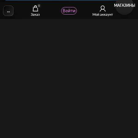
МАГАЗИНЫ
0
↔
Войти
✉
Email:
stcomhelp@gmail.com
Заказ
Мой аккаунт
Для зрителей
(как покупать)
Для авторов
(как продавать)
Политика возврата
МОЙ МАГАЗИН
Торговая площадка для продажи и покупки сисси-трейнеров,
аудио и видео-гипнозов, мотивации, CEI, унижений куколдов и