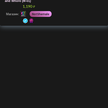
and Whore (M-01)
1,190
₽
Магазин:
NstShemale