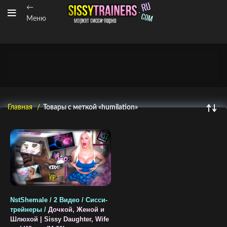
←
Меню
Главная
Товары с меткой «humilation»
NstShemale / 2 Видео / Сисси-
трейнеры /
Дочкой, Женой и
Шлюхой | Sissy Daughter, Wife