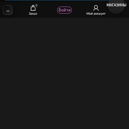
МАГАЗИНЫ
0
↔
Войти
✉
Email:
stcomhelp@gmail.com
Заказ
Мой аккаунт
Для зрителей
(как покупать)
Для авторов
(как продавать)
Политика возврата
МОЙ МАГАЗИН
Торговая площадка для продажи и покупки сисси-трейнеров,
аудио и видео-гипнозов, мотивации, CEI, унижений куколдов и