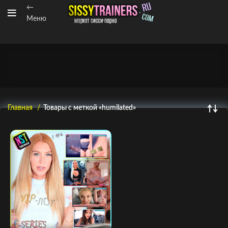
←
Меню
Главная
Товары с меткой «humilated»