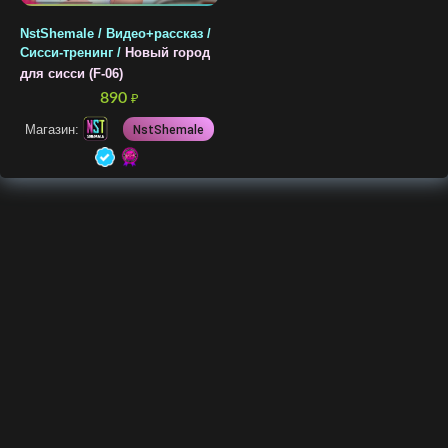
NstShemale / Видео+рассказ /
Сисси-тренинг /
Новый город
для сисси (F-06)
890
₽
Магазин:
NstShemale